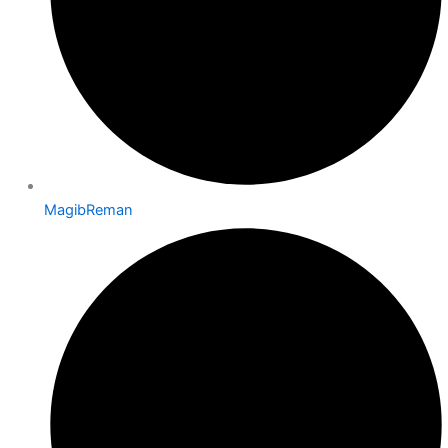
MagibReman