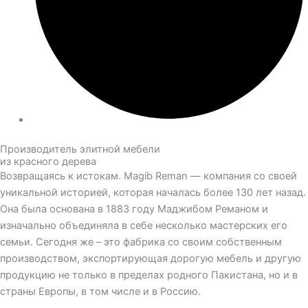
Производитель элитной мебели
из красного дерева
Возвращаясь к истокам. Magib Reman — компания со своей
уникальной историей, которая началась более 130 лет назад.
Она была основана в 1883 году Маджибом Реманом и
изначально объединяла в себе несколько мастерских его
семьи. Сегодня же – это фабрика со своим собственным
производством, экспортирующая дорогую мебель и другую
продукцию не только в пределах родного Пакистана, но и в
страны Европы, в том числе и в Россию.