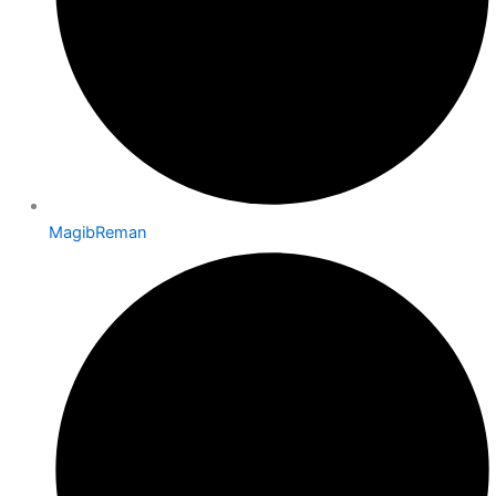
MagibReman