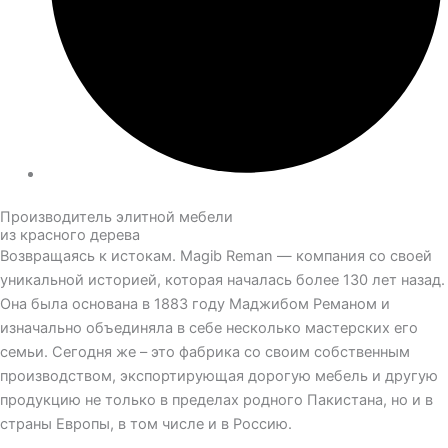
Производитель элитной мебели
из красного дерева
Возвращаясь к истокам. Magib Reman — компания со своей
уникальной историей, которая началась более 130 лет назад.
Она была основана в 1883 году Маджибом Реманом и
изначально объединяла в себе несколько мастерских его
семьи. Сегодня же – это фабрика со своим собственным
производством, экспортирующая дорогую мебель и другую
продукцию не только в пределах родного Пакистана, но и в
страны Европы, в том числе и в Россию.