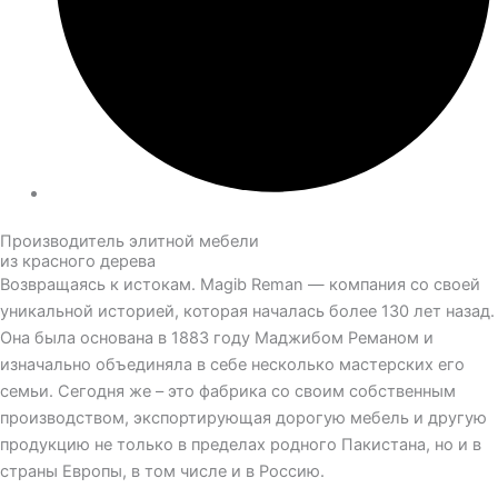
Производитель элитной мебели
из красного дерева
Возвращаясь к истокам. Magib Reman — компания со своей
уникальной историей, которая началась более 130 лет назад.
Она была основана в 1883 году Маджибом Реманом и
изначально объединяла в себе несколько мастерских его
семьи. Сегодня же – это фабрика со своим собственным
производством, экспортирующая дорогую мебель и другую
продукцию не только в пределах родного Пакистана, но и в
страны Европы, в том числе и в Россию.