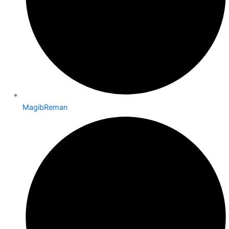
MagibReman