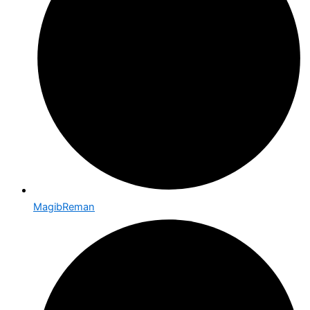
MagibReman