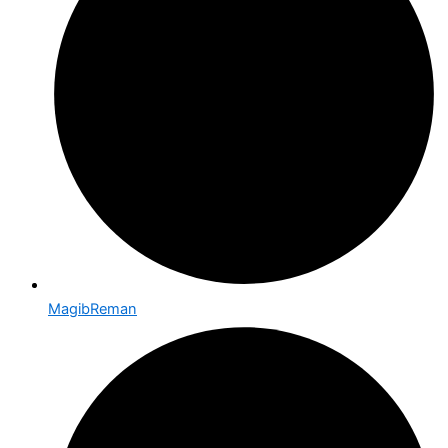
MagibReman