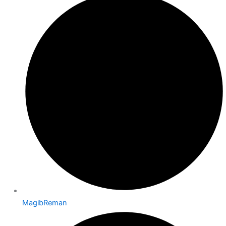
MagibReman