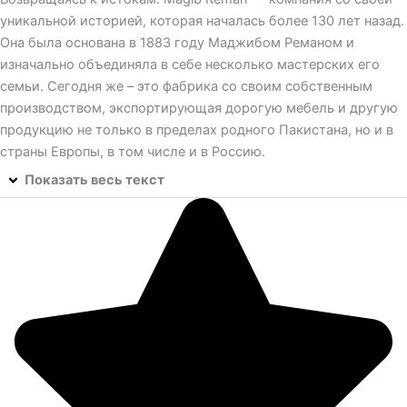
уникальной историей, которая началась более 130 лет назад.
Она была основана в 1883 году Маджибом Реманом и
изначально объединяла в себе несколько мастерских его
семьи. Сегодня же – это фабрика со своим собственным
производством, экспортирующая дорогую мебель и другую
продукцию не только в пределах родного Пакистана, но и в
страны Европы, в том числе и в Россию.
Показать весь текст