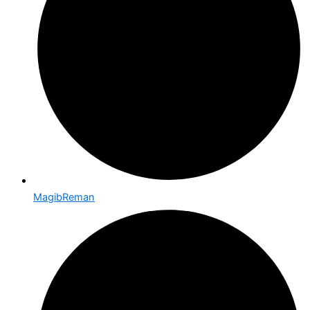
MagibReman