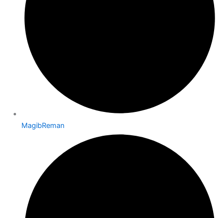
MagibReman