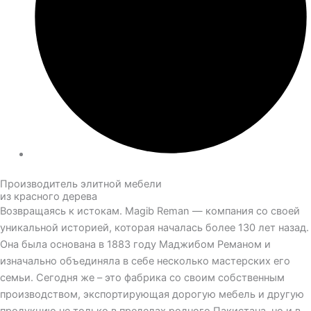
Производитель элитной мебели
из красного дерева
Возвращаясь к истокам. Magib Reman — компания со своей
уникальной историей, которая началась более 130 лет назад.
Она была основана в 1883 году Маджибом Реманом и
изначально объединяла в себе несколько мастерских его
семьи. Сегодня же – это фабрика со своим собственным
производством, экспортирующая дорогую мебель и другую
продукцию не только в пределах родного Пакистана, но и в