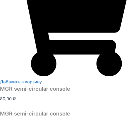
Добавить в корзину
MGR semi-circular console
80,00
₽
MGR semi-circular console