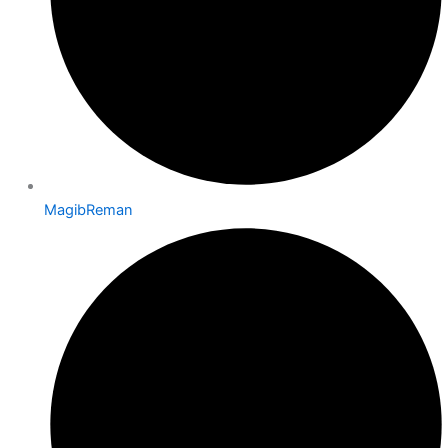
MagibReman