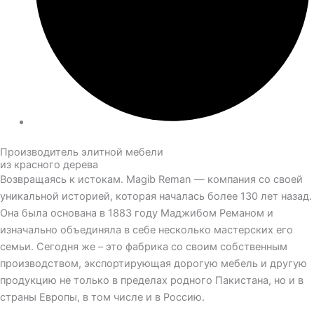
Производитель элитной мебели
из красного дерева
Возвращаясь к истокам. Magib Reman — компания со своей
уникальной историей, которая началась более 130 лет назад.
Она была основана в 1883 году Маджибом Реманом и
изначально объединяла в себе несколько мастерских его
семьи. Сегодня же – это фабрика со своим собственным
производством, экспортирующая дорогую мебель и другую
продукцию не только в пределах родного Пакистана, но и в
страны Европы, в том числе и в Россию.