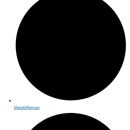
MagibReman