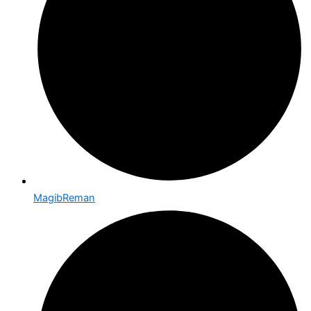
MagibReman