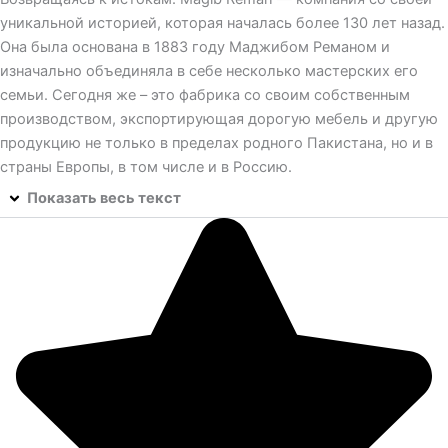
уникальной историей, которая началась более 130 лет назад.
Она была основана в 1883 году Маджибом Реманом и
изначально объединяла в себе несколько мастерских его
семьи. Сегодня же – это фабрика со своим собственным
производством, экспортирующая дорогую мебель и другую
продукцию не только в пределах родного Пакистана, но и в
страны Европы, в том числе и в Россию.
Показать весь текст