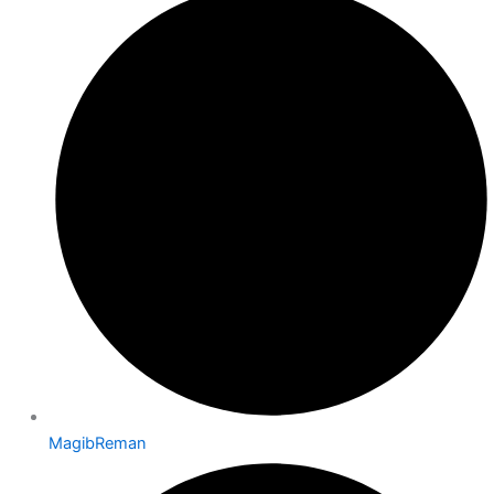
MagibReman