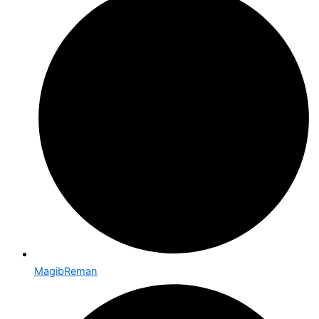
MagibReman