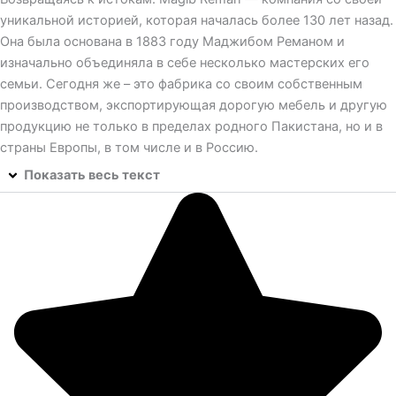
уникальной историей, которая началась более 130 лет назад.
Она была основана в 1883 году Маджибом Реманом и
изначально объединяла в себе несколько мастерских его
семьи. Сегодня же – это фабрика со своим собственным
производством, экспортирующая дорогую мебель и другую
продукцию не только в пределах родного Пакистана, но и в
страны Европы, в том числе и в Россию.
Показать весь текст