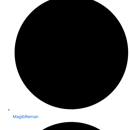
MagibReman