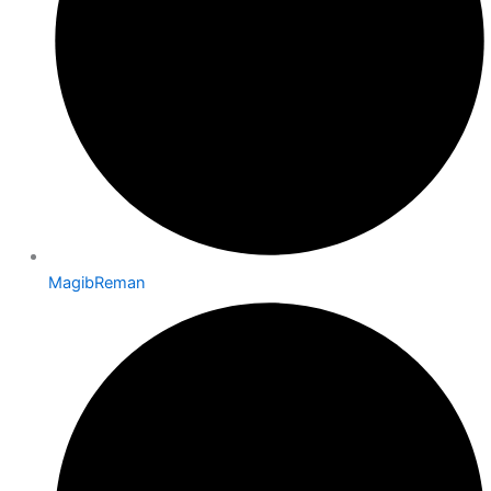
MagibReman