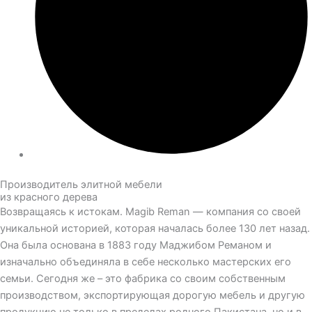
Производитель элитной мебели
из красного дерева
Возвращаясь к истокам. Magib Reman — компания со своей
уникальной историей, которая началась более 130 лет назад.
Она была основана в 1883 году Маджибом Реманом и
изначально объединяла в себе несколько мастерских его
семьи. Сегодня же – это фабрика со своим собственным
производством, экспортирующая дорогую мебель и другую
продукцию не только в пределах родного Пакистана, но и в