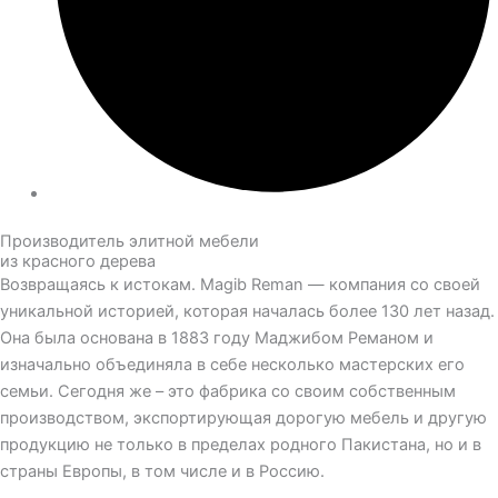
Производитель элитной мебели
из красного дерева
Возвращаясь к истокам. Magib Reman — компания со своей
уникальной историей, которая началась более 130 лет назад.
Она была основана в 1883 году Маджибом Реманом и
изначально объединяла в себе несколько мастерских его
семьи. Сегодня же – это фабрика со своим собственным
производством, экспортирующая дорогую мебель и другую
продукцию не только в пределах родного Пакистана, но и в
страны Европы, в том числе и в Россию.