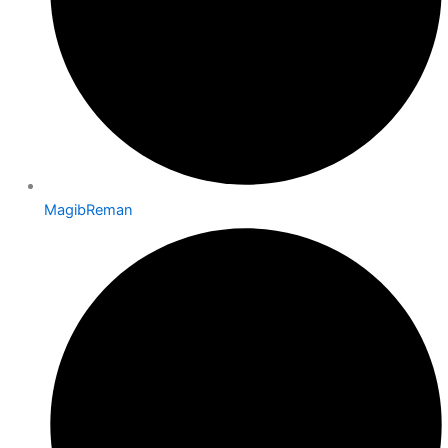
MagibReman