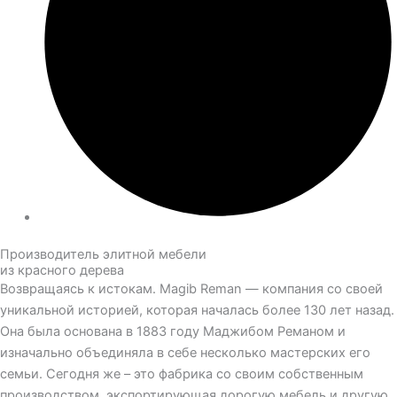
Производитель элитной мебели
из красного дерева
Возвращаясь к истокам. Magib Reman — компания со своей
уникальной историей, которая началась более 130 лет назад.
Она была основана в 1883 году Маджибом Реманом и
изначально объединяла в себе несколько мастерских его
семьи. Сегодня же – это фабрика со своим собственным
производством, экспортирующая дорогую мебель и другую