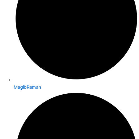
MagibReman