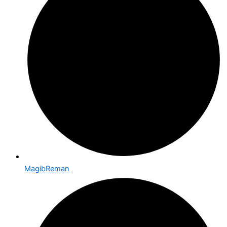
MagibReman