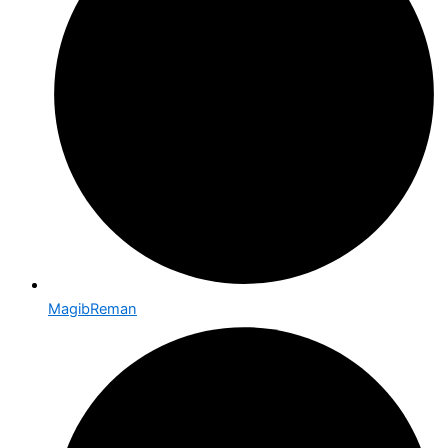
MagibReman