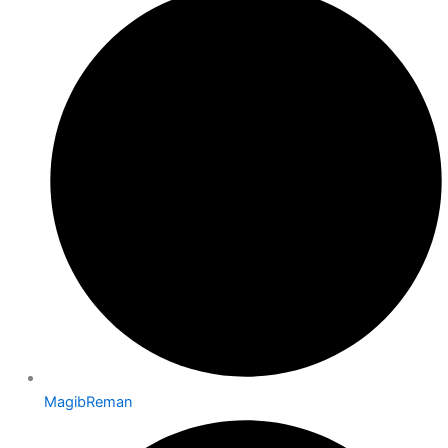
MagibReman