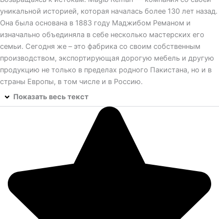
уникальной историей, которая началась более 130 лет назад.
Она была основана в 1883 году Маджибом Реманом и
изначально объединяла в себе несколько мастерских его
семьи. Сегодня же – это фабрика со своим собственным
производством, экспортирующая дорогую мебель и другую
продукцию не только в пределах родного Пакистана, но и в
страны Европы, в том числе и в Россию.
Показать весь текст