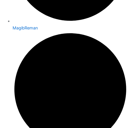
MagibReman