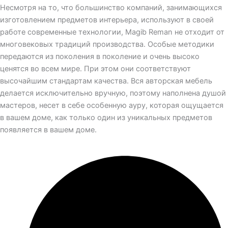
Несмотря на то, что большинство компаний, занимающихся
изготовлением предметов интерьера, используют в своей
работе современные технологии, Magib Reman не отходит от
многовековых традиций производства. Особые методики
передаются из поколения в поколение и очень высоко
ценятся во всем мире. При этом они соответствуют
высочайшим стандартам качества. Вся авторская мебель
делается исключительно вручную, поэтому наполнена душой
мастеров, несет в себе особенную ауру, которая ощущается
в вашем доме, как только один из уникальных предметов
появляется в вашем доме.