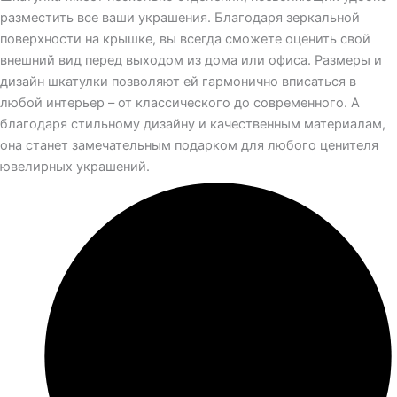
разместить все ваши украшения. Благодаря зеркальной
поверхности на крышке, вы всегда сможете оценить свой
внешний вид перед выходом из дома или офиса. Размеры и
дизайн шкатулки позволяют ей гармонично вписаться в
любой интерьер – от классического до современного. А
благодаря стильному дизайну и качественным материалам,
она станет замечательным подарком для любого ценителя
ювелирных украшений.