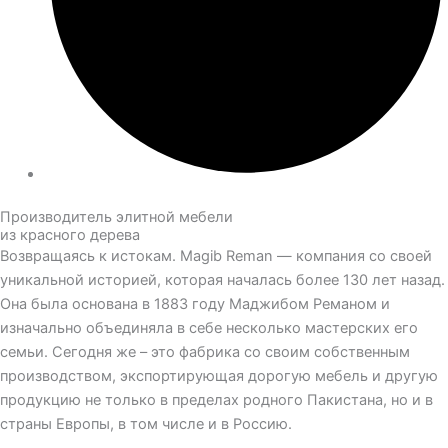
Производитель элитной мебели
из красного дерева
Возвращаясь к истокам. Magib Reman — компания со своей
уникальной историей, которая началась более 130 лет назад.
Она была основана в 1883 году Маджибом Реманом и
изначально объединяла в себе несколько мастерских его
семьи. Сегодня же – это фабрика со своим собственным
производством, экспортирующая дорогую мебель и другую
продукцию не только в пределах родного Пакистана, но и в
страны Европы, в том числе и в Россию.