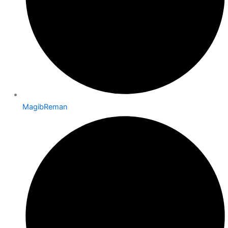
MagibReman