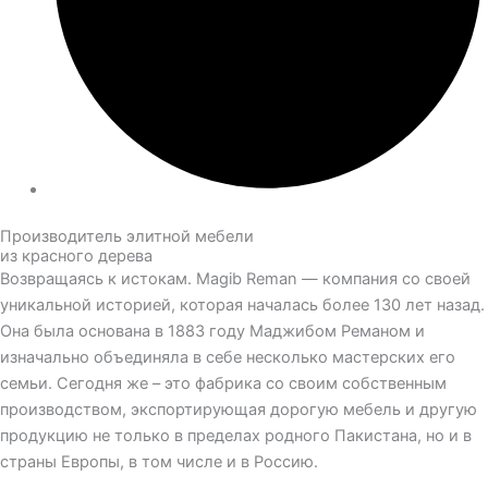
Производитель элитной мебели
из красного дерева
Возвращаясь к истокам. Magib Reman — компания со своей
уникальной историей, которая началась более 130 лет назад.
Она была основана в 1883 году Маджибом Реманом и
изначально объединяла в себе несколько мастерских его
семьи. Сегодня же – это фабрика со своим собственным
производством, экспортирующая дорогую мебель и другую
продукцию не только в пределах родного Пакистана, но и в
страны Европы, в том числе и в Россию.