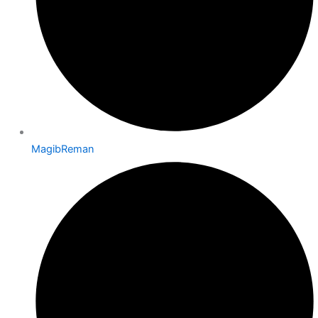
MagibReman