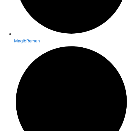
MagibReman