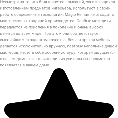
Несмотря на то, что большинство компаний, занимающихся
изготовлением предметов интерьера, используют в своей
работе современные технологии, Magib Reman не отходит от
многовековых традиций производства. Особые методики
передаются из поколения в поколение и очень высоко
ценятся во всем мире. При этом они соответствуют
высочайшим стандартам качества. Вся авторская мебель
делается исключительно вручную, поэтому наполнена душой
мастеров, несет в себе особенную ауру, которая ощущается
в вашем доме, как только один из уникальных предметов
появляется в вашем доме.