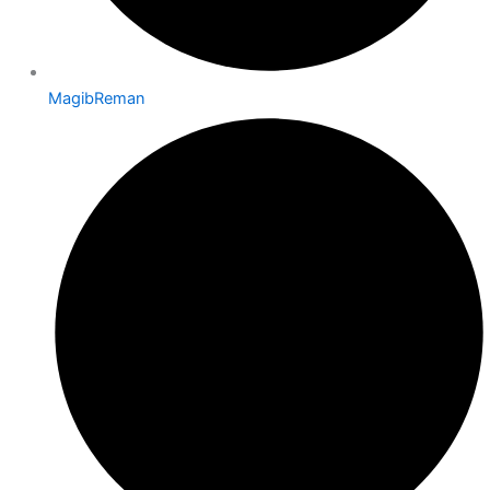
MagibReman