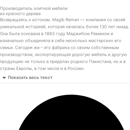
Производитель элитной мебели
из красного дерева
Возвращаясь к истокам. Magib Reman — компания со своей
уникальной историей, которая началась более 130 лет назад.
Она была основана в 1883 году Маджибом Реманом и
изначально объединяла в себе несколько мастерских его
семьи. Сегодня же – это фабрика со своим собственным
производством, экспортирующая дорогую мебель и другую
продукцию не только в пределах родного Пакистана, но и в
страны Европы, в том числе и в Россию.
Показать весь текст