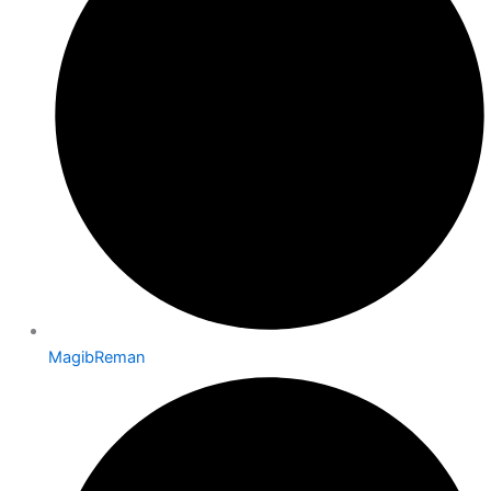
MagibReman