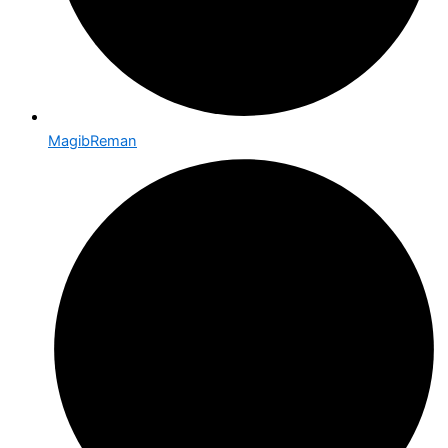
MagibReman