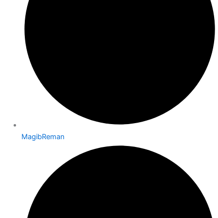
MagibReman