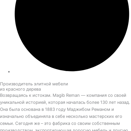
Производитель элитной мебели
из красного дерева
Возвращаясь к истокам. Magib Reman — компания со своей
уникальной историей, которая началась более 130 лет назад.
Она была основана в 1883 году Маджибом Реманом и
изначально объединяла в себе несколько мастерских его
семьи. Сегодня же – это фабрика со своим собственным
производством, экспортирующая дорогую мебель и другую