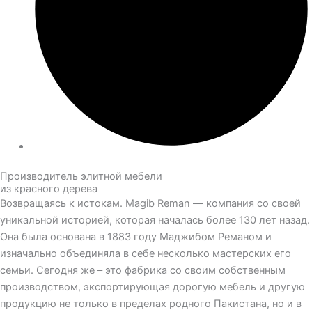
Производитель элитной мебели
из красного дерева
Возвращаясь к истокам. Magib Reman — компания со своей
уникальной историей, которая началась более 130 лет назад.
Она была основана в 1883 году Маджибом Реманом и
изначально объединяла в себе несколько мастерских его
семьи. Сегодня же – это фабрика со своим собственным
производством, экспортирующая дорогую мебель и другую
продукцию не только в пределах родного Пакистана, но и в