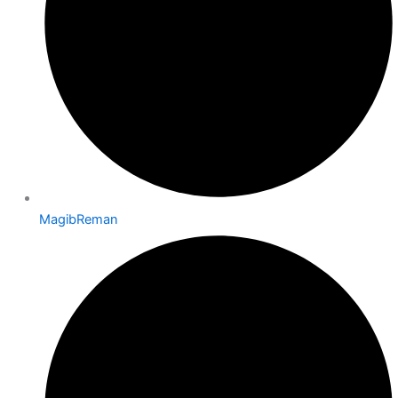
MagibReman