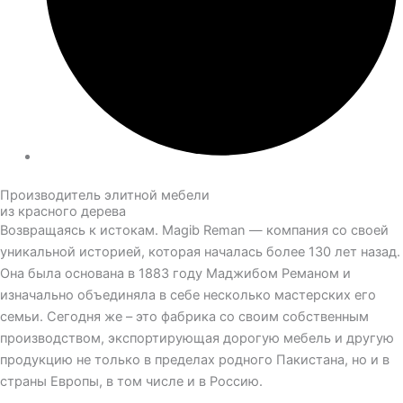
Производитель элитной мебели
из красного дерева
Возвращаясь к истокам. Magib Reman — компания со своей
уникальной историей, которая началась более 130 лет назад.
Она была основана в 1883 году Маджибом Реманом и
изначально объединяла в себе несколько мастерских его
семьи. Сегодня же – это фабрика со своим собственным
производством, экспортирующая дорогую мебель и другую
продукцию не только в пределах родного Пакистана, но и в
страны Европы, в том числе и в Россию.