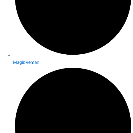
MagibReman