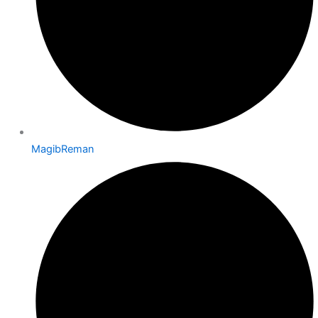
MagibReman