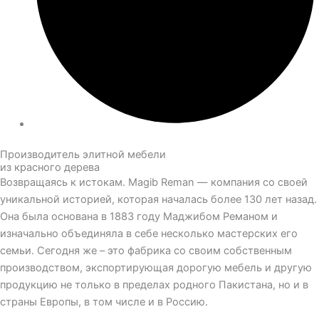
Производитель элитной мебели
из красного дерева
Возвращаясь к истокам. Magib Reman — компания со своей
уникальной историей, которая началась более 130 лет назад.
Она была основана в 1883 году Маджибом Реманом и
изначально объединяла в себе несколько мастерских его
семьи. Сегодня же – это фабрика со своим собственным
производством, экспортирующая дорогую мебель и другую
продукцию не только в пределах родного Пакистана, но и в
страны Европы, в том числе и в Россию.