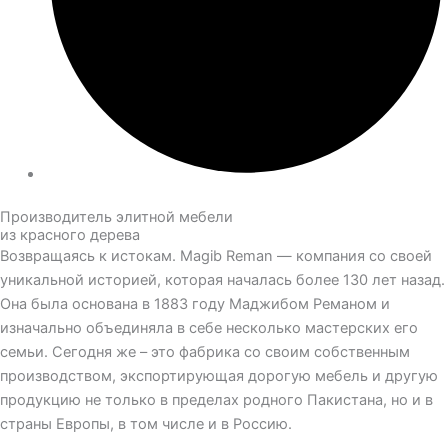
Производитель элитной мебели
из красного дерева
Возвращаясь к истокам. Magib Reman — компания со своей
уникальной историей, которая началась более 130 лет назад.
Она была основана в 1883 году Маджибом Реманом и
изначально объединяла в себе несколько мастерских его
семьи. Сегодня же – это фабрика со своим собственным
производством, экспортирующая дорогую мебель и другую
продукцию не только в пределах родного Пакистана, но и в
страны Европы, в том числе и в Россию.