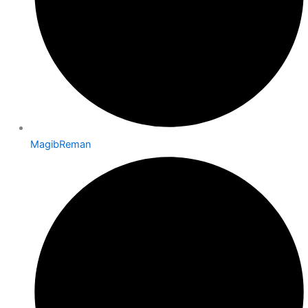
MagibReman