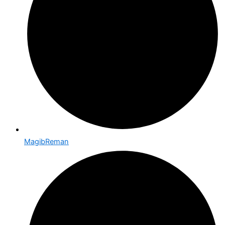
MagibReman