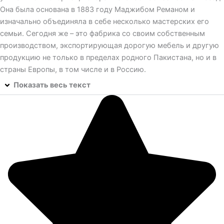
Она была основана в 1883 году Маджибом Реманом и
изначально объединяла в себе несколько мастерских его
семьи. Сегодня же – это фабрика со своим собственным
производством, экспортирующая дорогую мебель и другую
продукцию не только в пределах родного Пакистана, но и в
страны Европы, в том числе и в Россию.
Показать весь текст