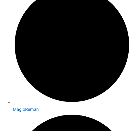
MagibReman